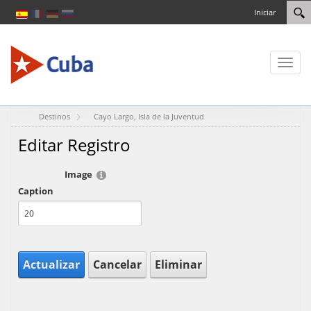
Iniciar
Toggl
naviga
Destinos
Cayo Largo, Isla de la Juventud
Editar Registro
Image
Caption
Actualizar
Cancelar
Eliminar