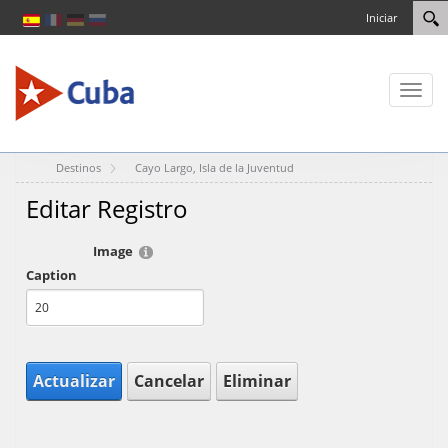
Iniciar
Toggl
naviga
Destinos
Cayo Largo, Isla de la Juventud
Editar Registro
Image
Caption
Actualizar
Cancelar
Eliminar