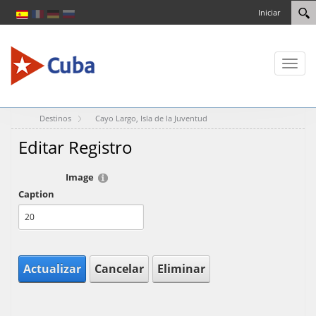
Iniciar
Toggl
naviga
Destinos
Cayo Largo, Isla de la Juventud
Editar Registro
Image
Caption
Actualizar
Cancelar
Eliminar