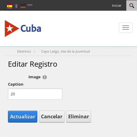
Iniciar
Toggl
naviga
Destinos
Cayo Largo, Isla de la Juventud
Editar Registro
Image
Caption
Actualizar
Cancelar
Eliminar