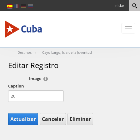
Iniciar
Toggl
naviga
Destinos
Cayo Largo, Isla de la Juventud
Editar Registro
Image
Caption
Actualizar
Cancelar
Eliminar