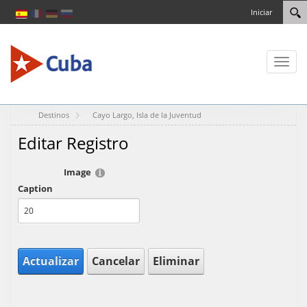
Iniciar
Toggl
naviga
Destinos
Cayo Largo, Isla de la Juventud
Editar Registro
Image
Caption
Actualizar
Cancelar
Eliminar