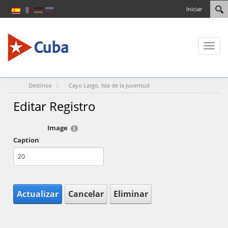
Iniciar
Toggl
naviga
Destinos
Cayo Largo, Isla de la Juventud
Editar Registro
Image
Caption
Actualizar
Cancelar
Eliminar