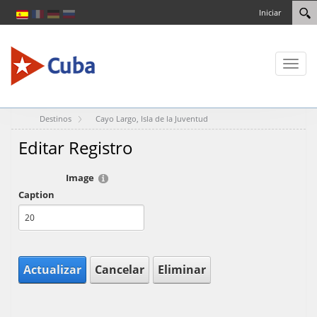
Iniciar
Toggl
naviga
Destinos
Cayo Largo, Isla de la Juventud
Editar Registro
Image
Caption
Actualizar
Cancelar
Eliminar