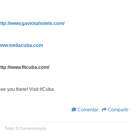
ttp://www.gaviotahotels.com/
www.meliacuba.com
ttp://www.fitcuba.com/
ee you there! Visit‪ #‎Cuba.
Comentar
Compartir
Total: 0 Comentario(s)