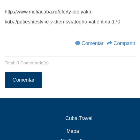
http://www.meliacuba.ru/oferty-otelyakh-
kuba/putieshiestviie-v-dien-sviatogho-valientina-170
Comentar
Compartir
Total: 0 Comentario(s)
Comentar
Cuba.Travel
Mapa