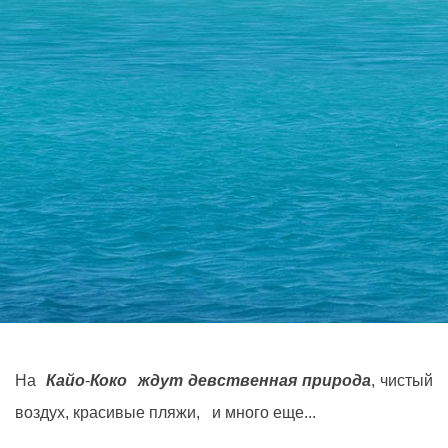
На
Кайо
-
Коко
ждут девственная природа
, чистый
воздух, красивые пляжи, и много еще...