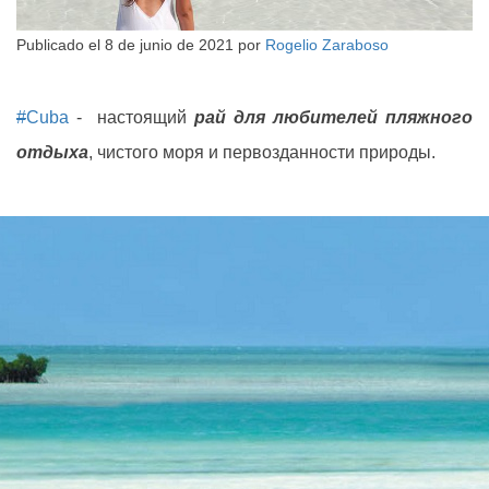
Publicado el
8 de junio de 2021
por
Rogelio Zaraboso
#
Cuba
- настоящий
рай для любителей пляжного
отдыха
, чистого моря и первозданности природы.