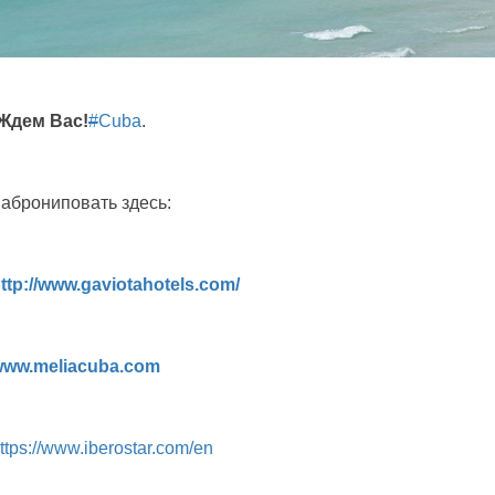
Ждем Вас
!
#
Cuba
.
аброниповать здесь:
ttp
://
www
.
gaviotahotels
.
com
/
www
.
meliacuba
.
com
ttps://www.iberostar.com/en