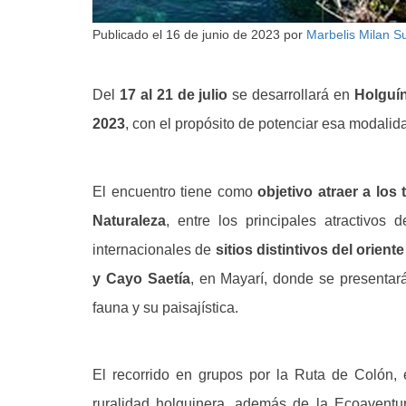
Publicado el
16 de junio de 2023
por
Marbelis Milan S
Del
17 al 21 de julio
se desarrollará en
Holguín
2023
, con el propósito de potenciar esa modalida
El encuentro tiene como
objetivo atraer a lo
Naturaleza
, entre los principales atractivos
internacionales de
sitios distintivos del orient
y Cayo Saetía
, en Mayarí, donde se presentará
fauna y su paisajística.
El recorrido en grupos por la Ruta de Colón, e
ruralidad holguinera, además de la Ecoavent