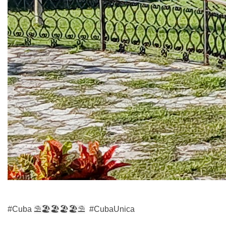
#Cuba
⛱
🏖️🏖
🏖️
🏖️
⛱
#CubaUnica