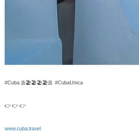
#Cuba
⛱
🏖️🏖
🏖️
🏖️
⛱
#CubaUnica
👉 👉 👉
www.cuba.travel