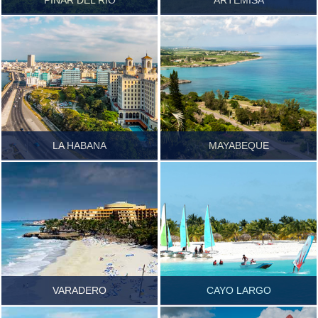
PINAR DEL RIO
ARTEMISA
Ver más...
Ver más...
LA HABANA
MAYABEQUE
Ver más...
Ver más...
VARADERO
CAYO LARGO
MATANZAS
ISLA DE LA JUVENTUD