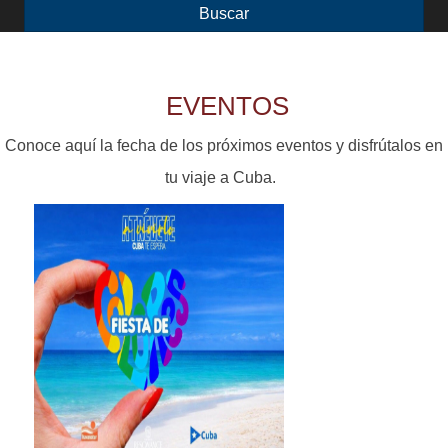
r
Buscar
t
a
EVENTOS
l
d
Conoce aquí la fecha de los próximos eventos y disfrútalos en
e
tu viaje a Cuba.
l
T
u
r
i
s
m