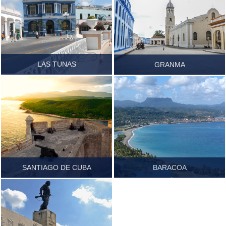
LAS TUNAS
GRANMA
Ver más...
Ver más...
SANTIAGO DE CUBA
BARACOA
GUANTÁNAMO
Ver más...
Ver más...