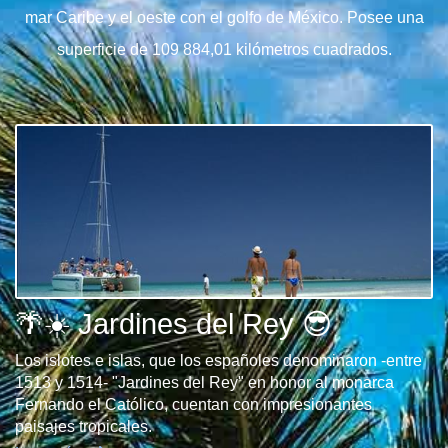
mar Caribe y el oeste con el golfo de México. Posee una
superficie de 109 884,01 kilómetros cuadrados.
🌴☀️ Jardines del Rey 😎
Los islotes e islas, que los españoles denominaron -entre
1513 y 1514- "Jardines del Rey" en honor al monarca
Fernando el Católico, cuentan con impresionantes
paisajes tropicales.