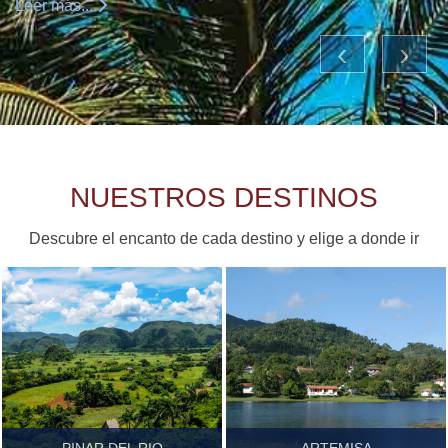
Leer más...
‹
›
CULTURA
NATURALEZA
S
NUESTROS DESTINOS
Descubre el encanto de cada destino y elige a donde ir