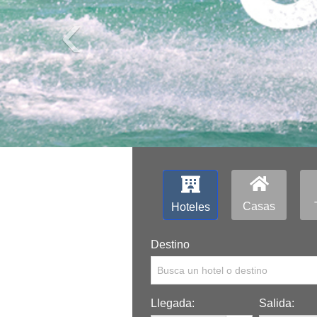
‹
C
u
b
Casas
Hoteles
a
Destino
T
Busca un hotel o destino
r
a
Llegada:
Salida: