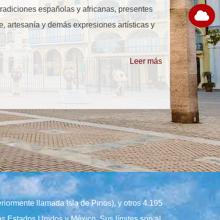
radiciones españolas y africanas, presentes
ine, artesanía y demás expresiones artísticas y
Leer más
eriormente llamada Isla de Pinos), y otros 4.195
los Estados Unidos y México. Sus límites son al