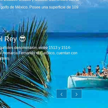
el golfo de México. Posee una superficie de 109
el Rey 😎
españoles denominaron -entre 1513 y 1514-
al monarca Fernando el Católico, cuentan con
cales.
‹
›