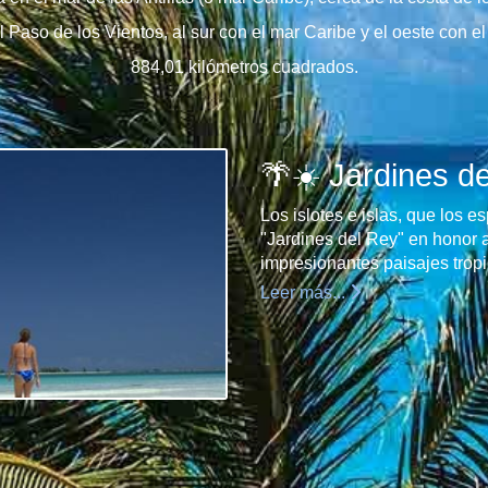
el Paso de los Vientos, al sur con el mar Caribe y el oeste con 
884,01 kilómetros cuadrados.
🌴☀️ Jardines d
Los islotes e islas, que los 
"Jardines del Rey" en honor 
impresionantes paisajes tropi
Leer más...