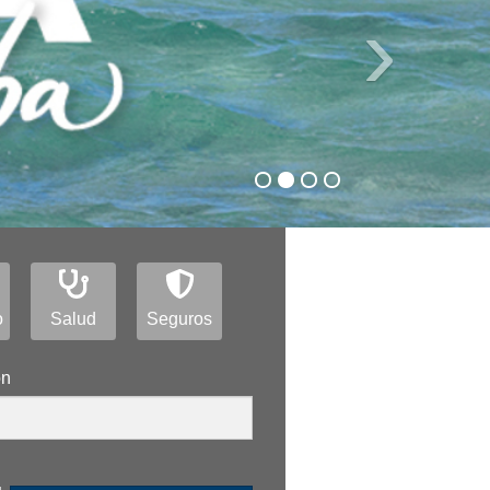
›
o
Salud
Seguros
ón