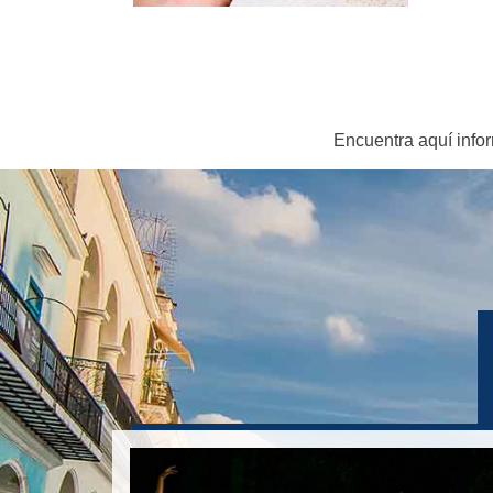
T
u
r
i
Encuentra aquí inf
s
m
o