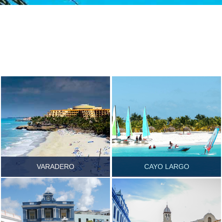
VARADERO
CAYO LARGO
MATANZAS
ISLA DE LA JUVENTUD
HOLGUÍN
Ver más...
Ver más...
Ver más...